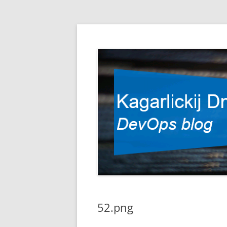
DevOps blog
Kagarlickij Dmitriy
52.png