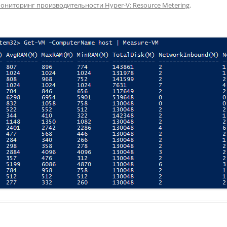
ониторинг производительности Hyper-V: Resource Metering
.