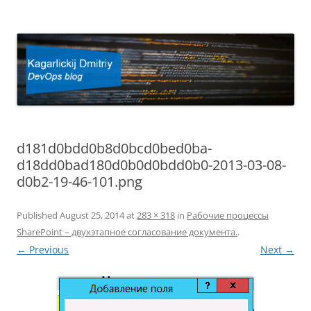
Kagarlickij Dmitriy
DevOps blog
d181d0bdd0b8d0bcd0bed0ba-
d18dd0bad180d0b0d0bdd0b0-2013-03-08-
d0b2-19-46-101.png
Published
August 25, 2014
at
283 × 318
in
Рабочие процессы
SharePoint – двухэтапное согласование документа.
.
← Previous
Next →