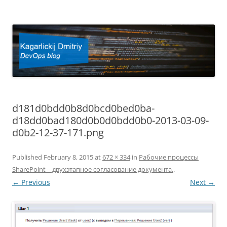
Kagarlickij Dmitriy
DevOps blog
d181d0bdd0b8d0bcd0bed0ba-
d18dd0bad180d0b0d0bdd0b0-2013-03-09-
d0b2-12-37-171.png
Published
February 8, 2015
at
672 × 334
in
Рабочие процессы
SharePoint – двухэтапное согласование документа.
.
← Previous
Next →