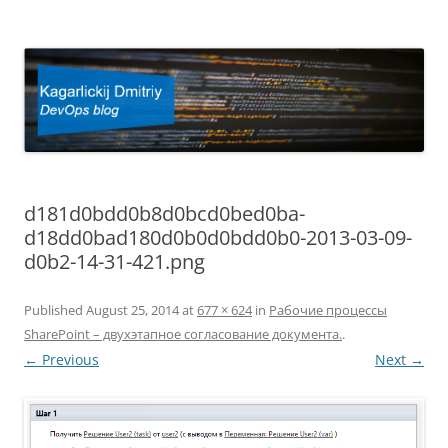
Kagarlickij Dmitriy
DevOps blog
d181d0bdd0b8d0bcd0bed0ba-
d18dd0bad180d0b0d0bdd0b0-2013-03-09-
d0b2-14-31-421.png
Published
August 25, 2014
at
677 × 624
in
Рабочие процессы
SharePoint – двухэтапное согласование документа.
.
← Previous
Next →