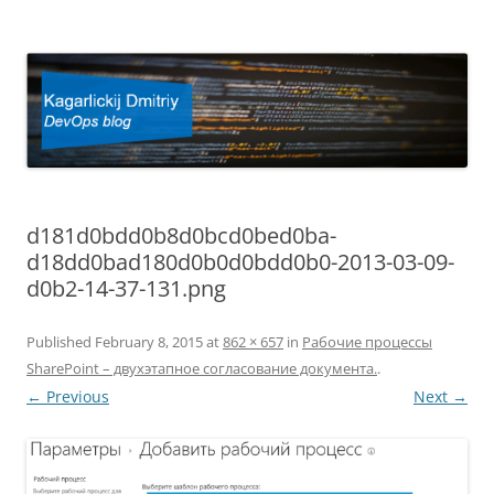
Kagarlickij Dmitriy
DevOps blog
d181d0bdd0b8d0bcd0bed0ba-
d18dd0bad180d0b0d0bdd0b0-2013-03-09-
d0b2-14-37-131.png
Published
February 8, 2015
at
862 × 657
in
Рабочие процессы
SharePoint – двухэтапное согласование документа.
.
← Previous
Next →