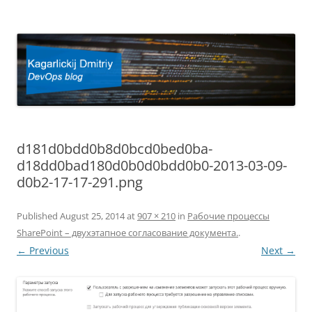
Kagarlickij Dmitriy
DevOps blog
d181d0bdd0b8d0bcd0bed0ba-
d18dd0bad180d0b0d0bdd0b0-2013-03-09-
d0b2-17-17-291.png
Published
August 25, 2014
at
907 × 210
in
Рабочие процессы
SharePoint – двухэтапное согласование документа.
.
← Previous
Next →