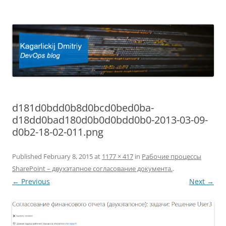
Kagarlickij Dmitriy
DevOps blog
d181d0bdd0b8d0bcd0bed0ba-
d18dd0bad180d0b0d0bdd0b0-2013-03-09-
d0b2-18-02-011.png
Published
February 8, 2015
at
1177 × 417
in
Рабочие процессы
SharePoint – двухэтапное согласование документа.
.
← Previous
Next →