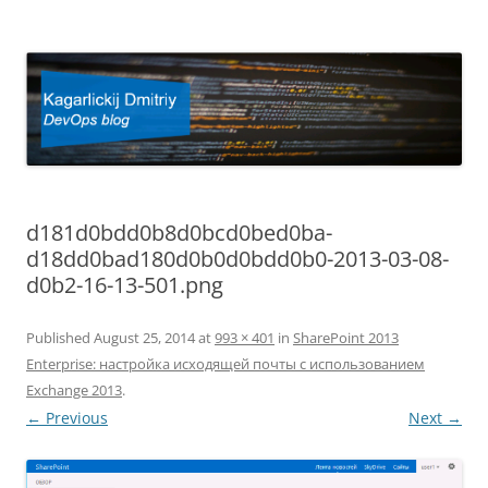
Kagarlickij Dmitriy
DevOps blog
d181d0bdd0b8d0bcd0bed0ba-
d18dd0bad180d0b0d0bdd0b0-2013-03-08-
d0b2-16-13-501.png
Published
August 25, 2014
at
993 × 401
in
SharePoint 2013
Enterprise: настройка исходящей почты с использованием
Exchange 2013
.
← Previous
Next →