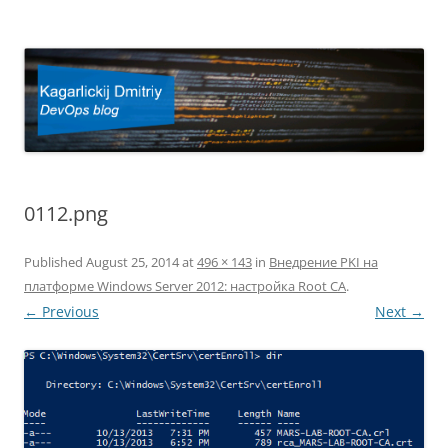
Kagarlickij Dmitriy
DevOps blog
0112.png
Published
August 25, 2014
at
496 × 143
in
Внедрение PKI на
платформе Windows Server 2012: настройка Root CA
.
← Previous
Next →