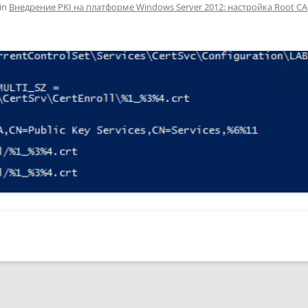
in
Внедрение PKI на платформе Windows Server 2012: настройка Root CA