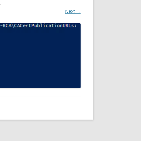
.
Next →