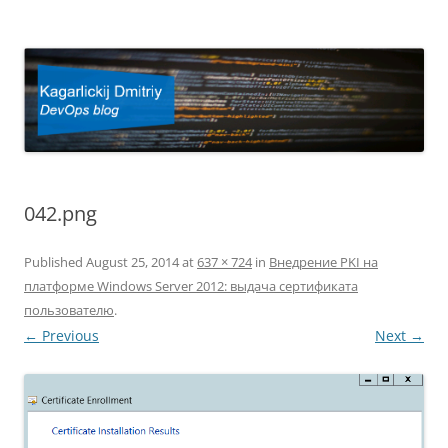
Kagarlickij Dmitriy
DevOps blog
042.png
Published
August 25, 2014
at
637 × 724
in
Внедрение PKI на
платформе Windows Server 2012: выдача сертификата
пользователю
.
← Previous
Next →