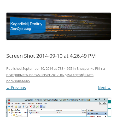
Kagarlickij Dmitriy
DevOps blog
Screen Shot 2014-09-10 at 4.26.49 PM
Published
September 10, 2014
at
788 × 665
in
Внедрение PKI на
платформе Windows Server 2012: выдача сертификата
пользователю
.
← Previous
Next →